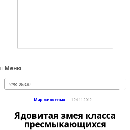
Блог натуралиста
Путь настоящего натуралиста, знатока всех тайн природы
Меню
Мир животных
24.11.2012
Ядовитая змея класса
пресмыкающихся