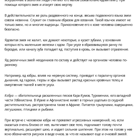
искушенные в зоологии люди считают его жалом (обязательно ядовитым!), при
помощи которого змея и атакует свою жертву.
В действительности же роль раздвоенного на конце, весьма подвижного языка змеи
совсем невинна. Служит он главным образом для осязания. Такой язычок имеют не
только змеи, но и многие ящерицы. Прикосновение его к коже человека совершенно
безопасно.
Ядовитая змея не жалит, как думают некоторые, а кусает зубами, у основания
которых есть маленькие железки с ядом. При укусе в образовавшуюся ранку по
бороздке, или каналу зуба попадает яд; поступив в кровь, он вызывает отравление.
Яд различных змей неодинаков по составу и действует на организм человека по-
разному.
Например, яд кобры, влияя на нервную систему, приводит к параличу органов
дыхания, яд гадюки, гюрзы и эфы вызывает распад красных кровяных телец и
омертвение тканей в месте укуса.
Кобра
— обитательница раскаленных песков Кара-Кумов, Туркмении, юго-западной
части Узбекистана. В Ираке и Афганистане живет в горных ущельях со скудной
растительностью, распространена также в Африке. Питается грызунами, ящерицами,
лягушками, птицами и рыбами.
При встрече с человеком кобра не проявляет агрессивных намерений, но, если
оказаться очень близко от нее, вытягивает свое тело, поднимает голову почти
вертикально, расширяет шею, и издает сильное шипение. При этом на голове у нее
ясно обозначается рисунок в виде очков, за что ее называют еще и очковой змеей.