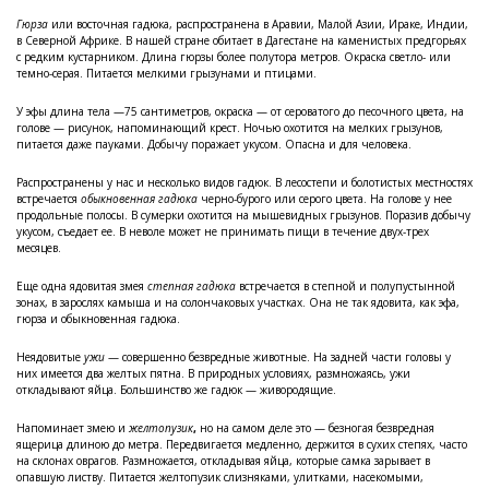
Гюрза
или восточная гадюка, распространена в Аравии, Малой Азии, Ираке, Индии,
в Северной Африке. В нашей стране обитает в Дагестане на каменистых предгорьях
с редким кустарником. Длина гюрзы более полутора метров. Окраска светло- или
темно-серая. Питается мелкими грызунами и птицами.
У эфы длина тела —75 сантиметров, окраска — от сероватого до песочного цвета, на
голове — рисунок, напоминающий крест. Ночью охотится на мелких грызунов,
питается даже пауками. Добычу поражает укусом. Опасна и для человека.
Распространены у нас и несколько видов гадюк. В лесостепи и болотистых местностях
встречается
обыкновенная гадюка
черно-бурого или серого цвета. На голове у нее
продольные полосы. В сумерки охотится на мышевидных грызунов. Поразив добычу
укусом, съедает ее. В неволе может не принимать пищи в течение двух-трех
месяцев.
Еще одна ядовитая змея
степная гадюка
встречается в степной и полупустынной
зонах, в зарослях камыша и на солончаковых участках. Она не так ядовита, как эфа,
гюрза и обыкновенная гадюка.
Неядовитые
ужи
— совершенно безвредные животные. На задней части головы у
них имеется два желтых пятна. В природных условиях, размножаясь, ужи
откладывают яйца. Большинство же гадюк — живородящие.
Напоминает змею и
желтопузик
,
но на самом деле это — безногая безвредная
ящерица длиною до метра. Передвигается медленно, держится в сухих степях, часто
на склонах оврагов. Размножается, откладывая яйца, которые самка зарывает в
опавшую листву. Питается желтопузик слизняками, улитками, насекомыми,