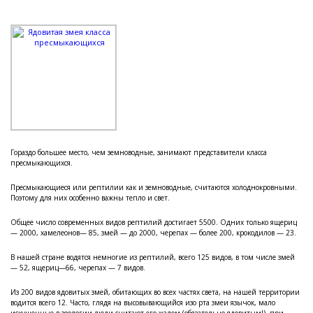
Гораздо большее место, чем земноводные, занимают представители класса
пресмыкающихся.
Пресмыкающиеся или рептилии как и земноводные, считаются холоднокровными.
Поэтому для них особенно важны тепло и свет.
Общее число современных видов рептилий достигает 5500. Одних только ящериц
— 2000, хамелеонов— 85, змей — до 2000, черепах — более 200, крокодилов — 23.
В нашей стране водятся немногие из рептилий, всего 125 видов, в том числе змей
— 52, ящериц—66, черепах — 7 видов.
Из 200 видов ядовитых змей, обитающих во всех частях света, на нашей территории
водится всего 12. Часто, глядя на высовывающийся изо рта змеи язычок, мало