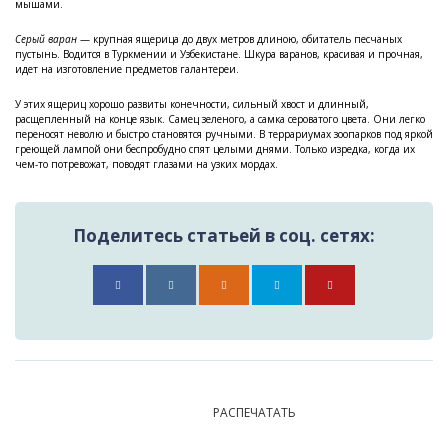
мышами.
Серый варан
— крупная ящерица до двух метров длиною, обитатель песчаных
пустынь. Водится в Туркмении и Узбекистане. Шкура варанов, красивая и прочная,
идет на изготовление предметов галантереи.
У этих ящериц хорошо развиты конечности, сильный хвост и длинный,
расщепленный на конце язык. Самец зеленого, а самка сероватого цвета. Они легко
переносят неволю и быстро становятся ручными. В террариумах зоопарков под яркой
греющей лампой они беспробудно спят целыми днями. Только изредка, когда их
чем-то потревожат, поводят глазами на узких мордах.
Поделитесь статьей в соц. сетях:
РАСПЕЧАТАТЬ