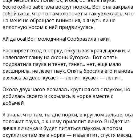
беспокойно забегала вокруг норки... Вот она закрыла
собой вход, что-то там хлопочет и так увлеклась, что
на меня не обращает внимания, а я чуть ли не
вплотную носом к ней придвинулась.
Ай да оса! Вот молодчина! Сообразила таки!
Расширяет вход в норку, обкусывая края дырочки, и
налепляет глину на склоны бугорка... Вот опять
подхватила паука и тянет, тянет... нет, еще мало
расширила, не лезет паук. Опять бросила его и вновь
взялась за дело: кусает — лепит, кусает — лепит...
Около двух часов возилась крупная оса с пауком, но
добилась своего и скрылась в норке вместе с
добычей.
Я знала, что там, на дне норки, в круглом зальце, оса
положит паука, а к нему прилепит яичко. Выйдет из
яичка личинка и будет питаться пауком, а потом
окуклится там же в норке — и вылетит, спустя месяц,