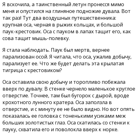
Я вскочила, а таинственный летун пронесся мимо
меня и опустился на глиняное подножие дувала. Вот
так раз! Тут два воздушных путешественника:
крупная оса, черная в рыжих кольцах, и большой
паук-крестовик. Оса с пауком в лапах тащит его, как
сова тащит мышь-полевку.
Я стала наблюдать. Паук был мертв, вернее
парализован осой. Я читала, что оса, ужалив добычу,
парализует ее. Что же будет делать эта крылатая
тигрица с крестовиком?
Оса оставила свою добычу и торопливо побежала
вверх по дувалу. В стенке чернело маленькое круглое
отверстие. Точнее, там был бугорок с дырой, вроде
крохотного лунного кратера. Оса заползла в
отверстие, и с минуту ее не было видно. Но вот опять
показалась ее головка с тоненькими усиками меж
больших золотистых глаз. Оса скатилась со стенки к
пауку, схватила его и поволокла вверх к норке.