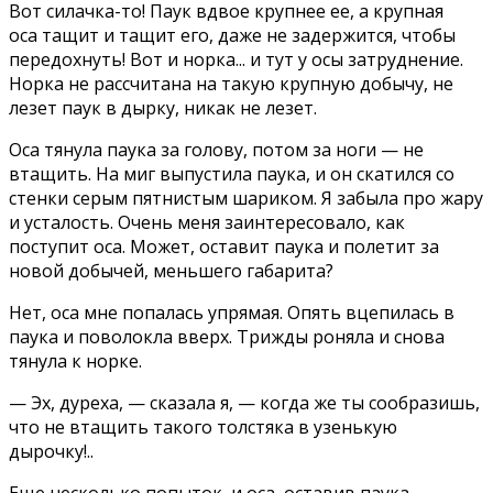
Вот силачка-то! Паук вдвое крупнее ее, а крупная
оса тащит и тащит его, даже не задержится, чтобы
передохнуть! Вот и норка... и тут у осы затруднение.
Норка не рассчитана на такую крупную добычу, не
лезет паук в дырку, никак не лезет.
Оса тянула паука за голову, потом за ноги — не
втащить. На миг выпустила паука, и он скатился со
стенки серым пятнистым шариком. Я забыла про жару
и усталость. Очень меня заинтересовало, как
поступит оса. Может, оставит паука и полетит за
новой добычей, меньшего габарита?
Нет, оса мне попалась упрямая. Опять вцепилась в
паука и поволокла вверх. Трижды роняла и снова
тянула к норке.
— Эх, дуреха, — сказала я, — когда же ты сообразишь,
что не втащить такого толстяка в узенькую
дырочку!..
Еще несколько попыток, и оса, оставив паука,