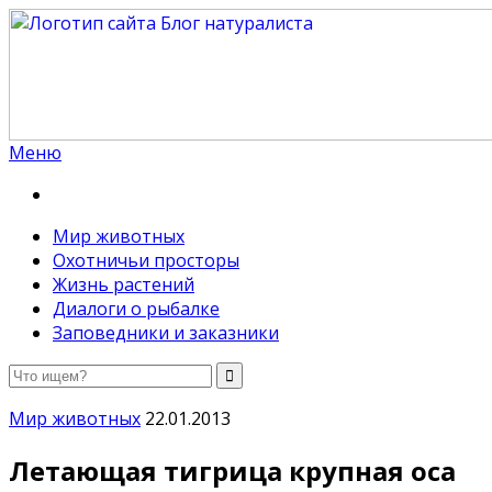
Меню
Блог натуралиста
Путь настоящего натуралиста, знатока всех тайн
природы
Мир животных
Охотничьи просторы
Жизнь растений
Диалоги о рыбалке
Заповедники и заказники
Мир животных
22.01.2013
Летающая тигрица крупная оса