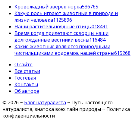
Кровожадный зверек норка
5
36765
Какую роль играют животные в природе и
жизни человека
11
25896
Наши растительноядные птицы
0
18491
Время когда прилетают скворцы наши
долгожданные вестники весны
1
16484
Какие животные являются природными
чистильщиками водоемов нашей страны
6
15268
О сайте
Все статьи
Гостевая
Контакты
Об авторе
©
2026
~
Блог натуралиста
~ Путь настоящего
натуралиста, знатока всех тайн природы ~
Политика
конфиденциальности