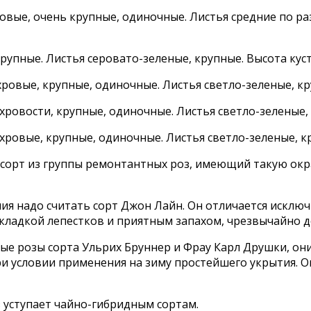
овые, очень крупные, одиночные. Листья средние по ра
рупные. Листья серовато-зеленые, крупные. Высота кус
хровые, крупные, одиночные. Листья светло-зеленые, кр
хровости, крупные, одиночные. Листья светло-зеленые,
ахровые, крупные, одиночные. Листья светло-зеленые, к
орт из группы ремонтантных роз, имеющий такую окрас
ия надо считать сорт Джон Лайн. Он отличается искл
кладкой лепестков и приятным запахом, чрезвычайно д
е розы сорта Ульрих Бруннер и Фрау Карл Друшки, они
и условии применения на зиму простейшего укрытия. О
уступает чайно-гибридным сортам.