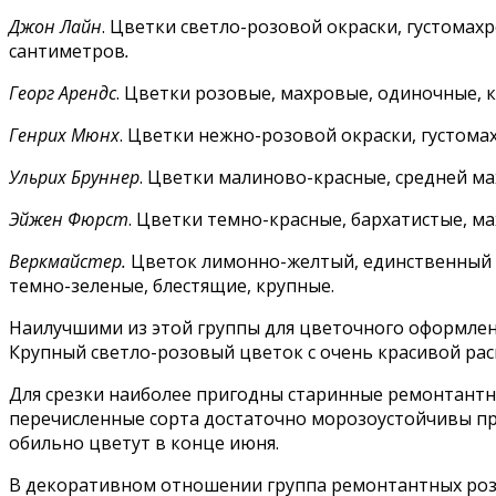
Джон Лайн
. Цветки светло-розовой окраски, густомахр
сантиметров
.
Георг Арендс
. Цветки розовые, махровые, одиночные, к
Генрих Мюнх
. Цветки нежно-розовой окраски, густома
Ульрих Бруннер
. Цветки малиново-красные, средней ма
Эйжен Фюрст
. Цветки темно-красные, бархатистые, м
Веркмайстер.
Цветок лимонно-желтый, единственный с
темно-зеленые, блестящие, крупные.
Наилучшими из этой группы для цветочного оформлен
Крупный светло-розовый цветок с очень красивой рас
Для срезки наиболее пригодны старинные ремонтантны
перечисленные сорта достаточно морозоустойчивы пр
обильно цветут в конце июня.
В декоративном отношении группа ремонтантных роз 