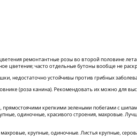
ветения ремонтантные розы во второй половине лета с
жное цветение; часто отдельные бутоны вообще не раск
ушки, недостаточно устойчивы против грибных заболев
ике (роза канина). Рекомендовать их можно для высадк
 прямостоячими крепкими зелеными побегами с шипами 
упные, одиночные, красивого строения, махровые. Луч
е махровые, крупные, одиночные. Листья крупные, серов