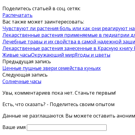
Поделитесь статьей в соц. сетях:
Распечатать
Вас также может заинтересовать:
Чувствуют ли растения боль или как они реагируют 
Лекарственные растения применяемые в педиатрии д
Лечебные травы и их свойства в самой надежной защ
Лекарственные растения занесенные в Красную книгу
Живые часы
Окружающий мир
Ягоды и цветы
Предыдущая запись
Ценные пушные звери семейства куньих
Следующая запись
Солнечные часы
Увы, комментариев пока нет. Станьте первым!
Есть, что сказать? - Поделитесь своим опытом
Данные не разглашаются. Вы можете оставить анонимн
Ваше имя