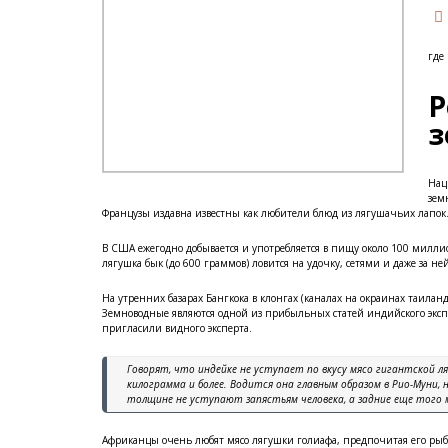
где
Р
з
Нац
зем
Французы издавна известны как любители блюд из лягушачьих лапок
В США ежегодно добывается и употребляется в пищу около 100 милл
лягушка бык (до 600 граммов) ловится на удочку, сетями и даже за ней
На утренних базарах Бангкока в клонгах (каналах на окраинах таилан
Земноводные являются одной из прибыльных статей индийского экс
пригласили видного эксперта.
Говорят, что индейке не уступает по вкусу мясо гигантской 
килограмма и более. Водится она главным образом в Рио-Муни, 
толщине не уступают запястьям человека, а задние еще того 
Африканцы очень любят мясо лягушки голиафа, предпочитая его рыб