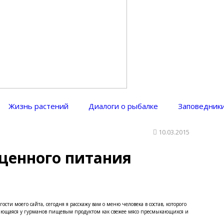
Жизнь растений
Диалоги о рыбалке
Заповедники
10.03.2015
ценного питания
сти моего сайта, сегодня я расскажу вам о меню человека в состав, которого
тающаяся у гурманов пищевым продуктом как свежее мясо пресмыкающихся и