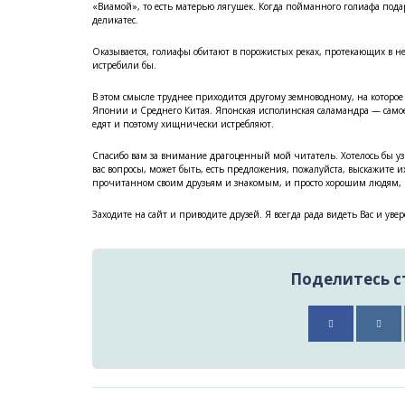
«Виамой», то есть матерью лягушек. Когда пойманного голиафа под
деликатес.
Оказывается, голиафы обитают в порожистых реках, протекающих в 
истребили бы.
В этом смысле труднее приходится другому земноводному, на которое
Японии и Среднего Китая. Японская исполинская саламандра — само
едят и поэтому хищнически истребляют.
Спасибо вам за внимание драгоценный мой читатель. Хотелось бы узн
вас вопросы, может быть, есть предложения, пожалуйста, выскажите и
прочитанном своим друзьям и знакомым, и просто хорошим людям, н
Заходите на сайт и приводите друзей. Я всегда рада видеть Вас и увер
Поделитесь ст