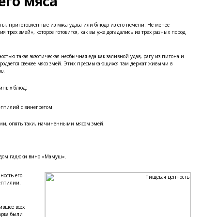
его мяса
ты, приготовленные из мяса удава или блюдо из его печени. Не менее
 трех змей», которое готовится, как вы уже догадались из трех разных пород
тью такая экзотическая необычная еда как заливной удав, рагу из питона и
родается свежее мясо змей. Этих пресмыкающихся там держат живыми в
в.
еиных блюд:
ептилий с винегретом.
ками, опять таки, начиненными мясом змей.
 ядом гадюки вино «Мамуш».
ность его
ептилии.
ившее всех
арка были