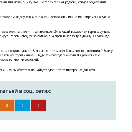
арили пигмеям, они буквально запрыгали от радости, увидев редчайший
непроходимых джунглях, они очень осторожны, иначе их непременно давно
 также охотятся люди, — саламандре, обитающей в холодных горных ручьях
е крупное земноводное животное, она превышает метр в длину. Саламандр
ать, понравилась ли Вам статья, или может быть, что-то напомнила? Если у
х в комментариях ниже. Я буду вам благодарна, если Вы расскажите о
ажав на кнопки соц.сетей.
ена, что Вы обязательно найдете здесь что-то интересное для себя.
атьей в соц. сетях: