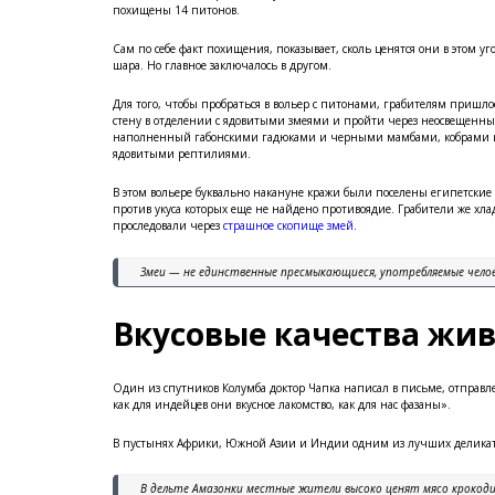
похищены 14 питонов.
Сам по себе факт похищения, показывает, сколь ценятся они в этом уг
шара. Но главное заключалось в другом.
Для того, чтобы пробраться в вольер с питонами, грабителям пришло
стену в отделении с ядовитыми змеями и пройти через неосвещенны
наполненный габонскими гадюками и черными мамбами, кобрами 
ядовитыми рептилиями.
В этом вольере буквально накануне кражи были поселены египетские
против укуса которых еще не найдено противоядие. Грабители же хл
проследовали через
страшное скопище змей
.
Змеи — не единственные пресмыкающиеся, употребляемые челов
Вкусовые качества жи
Один из спутников Колумба доктор Чапка написал в письме, отправл
как для индейцев они вкусное лакомство, как для нас фазаны».
В пустынях Африки, Южной Азии и Индии одним из лучших деликатес
В дельте Амазонки местные жители высоко ценят мясо крокоди