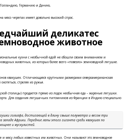
Голландию, Германию и Данию,
 на мясо черепах имеет довольно высокий спрос.
едчайший деликатес
емноводное животное
иональные кухни с необычной едой не обошли своим вниманием и
новодных животных, из которых более всего «повезло» земноводной лягушке.
.
ионов квакушек. Отличающаяся крупными размерами североамериканская
 охотяться, стреляя из ружья.
дской столицы) продается прямо из лодок необычная еда – жареные лягушки.
порта. Для создания лягушачьих питомников из Франции в Индию специально
лягушки голиафа, достигающей в длину свыше полуметра и весом три
на западе Африки. Передние лапы этого гиганта среди квакушек по
мощнее и мускулистей.
е и мясу любых известных им животных. Они называют это земноводное