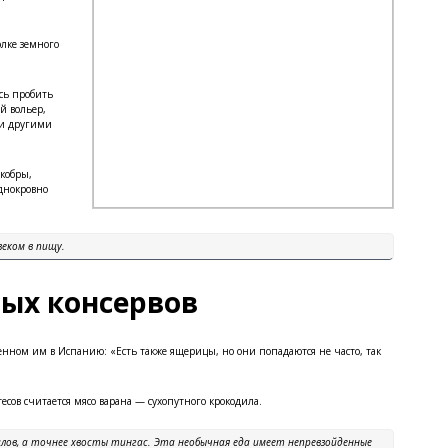
олке земного
сь пробить
й вольер,
и другими
 кобры,
аднокровно
еком в пищу.
вых консервов
енном им в Испанию: «Есть также ящерицы, но они попадаются не часто, так
ов считается мясо варана — сухопутного крокодила.
лов, а точнее хвосты тингас. Эта необычная еда имеет непревзойденные