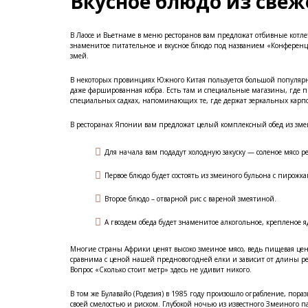
Вкусное блюдо из свеж
В Лаосе и Вьетнаме в меню ресторанов вам предложат отбивные котле
знаменитое питательное и вкусное блюдо под названием «Конференция
змей.
В некоторых провинциях Южного Китая пользуется большой популярнос
даже фаршированная кобра. Есть там и специальные магазины, где п
специальных садках, напоминающих те, где держат зеркальных карпо
В ресторанах Японии вам предложат целый комплексный обед из зм
Для начала вам подадут холодную закуску — соленое мясо р
Первое блюдо будет состоять из змеиного бульона с пирож
Второе блюдо – отварной рис с вареной змеятиной.
А гвоздем обеда будет знаменитое алкогольное, крепленое
Многие страны Африки ценят высоко змеиное мясо, ведь пищевая цен
сравнима с ценой нашей предновогодней елки и зависит от длины р
Вопрос «Сколько стоит метр» здесь не удивит никого.
В том же Булавайо (Родезия) в 1985 году произошло ограбление, пораз
своей смелостью и риском. Глубокой ночью из известного Змеиного п