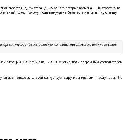
манов вызовет видимо отвращение, однако в старые времена 15-18 столетия, во
мертельный голод, поэтому люди вынуждены были есть непривычную пищу.
аже других казалось бы непригодных для пищи животных, но именно змеиное
дной ситуации. Однако и в наши дни, многие люди с огромным удовольствием
учая змея, блюдо из которой конкурирует с другими мясными продуктами. Что