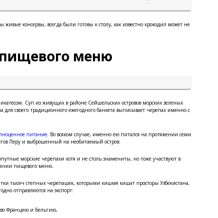
живые консервы, всегда были готовы к столу, как известно крокодил может не
 пищевого меню
икатесом. Суп из живущих в районе Сейшельских островов морских зеленых
на для своего традиционного ежегодного банкета выписывает черепах именно с
лноценное питание
. Во всяком случае, именно ею питался на протяжении семи
егов Перу и выброшенный на необитаемый остров.
опутные морские черепахи хотя и не столь знамениты, но тоже участвуют в
дании пищевого меню.
ятки тысяч степных черепашек, которыми кишмя кишат просторы Узбекистана,
годно отправляются на экспорт:
во Францию и Бельгию,