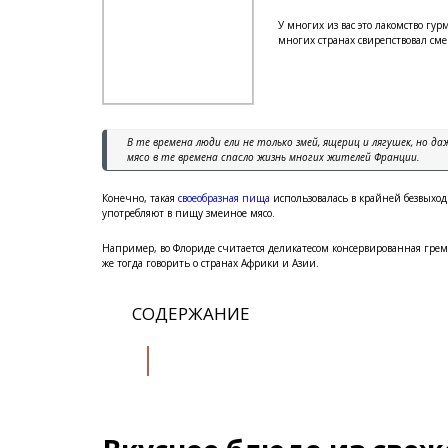
У многих из вас это лакомство гур
многих странах свирепствовал с
В те времена люди ели не только змей, ящериц и лягушек, но д
мясо в те времена спасло жизнь многих жителей Франции.
Конечно, такая
своеобразная пища
использовалась в крайней безвыхо
употребляют в пищу змеиное мясо.
Например, во Флориде считается деликатесом консервированная грем
же тогда говорить о странах Африки и Азии.
СОДЕРЖАНИЕ