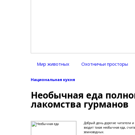
Блог натуралиста
Путь настоящего натуралиста, знатока всех тайн природы
Мир животных
Охотничьи просторы
Национальная кухня
Необычная еда полно
лакомства гурманов
Добрый день дорогие читатели и го
входит такая необычная еда, счи
земноводных.