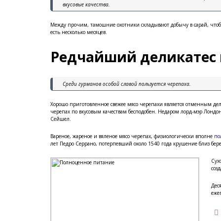
вкусовые качества.
Между прочим, тамошние охотники складывают добычу в сарай, чтобы 
есть несколько месяцев.
Редчайший деликатес
Среди гурманов особой славой пользуется черепаха.
Хорошо приготовленное свежее мясо черепахи является отменным дел
черепах по вкусовым качествам бесподобен. Недаром лорд-мэр Лондо
Сейшел.
Вареное, жареное и вяленое мясо черепах, физиологически вполне
по
лет Педро Серрано, потерпевший около 1540 года крушение близ бер
Сух
соз
Дес
еже